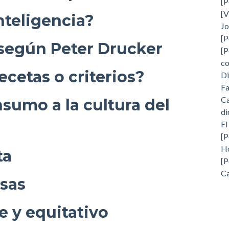
[P
[V
nteligencia?
Jo
[P
 según Peter Drucker
[P
c
ecetas o criterios?
Di
Fa
Ca
nsumo a la cultura del
di
El
[P
H
ta
[P
Ca
sas
e y equitativo