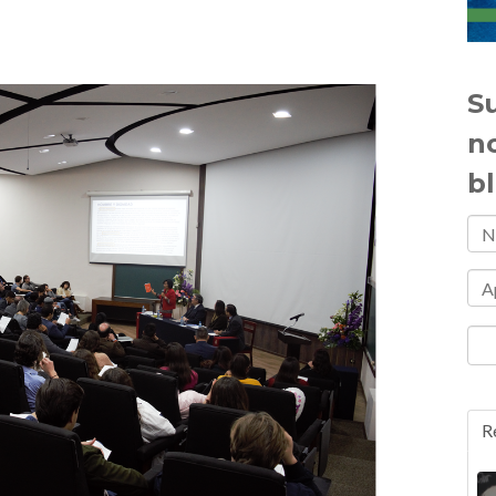
Su
n
b
R