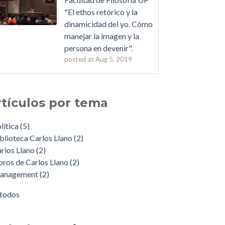
"El ethos retórico y la
dinamicidad del yo. Cómo
manejar la imagen y la
persona en devenir".
posted at
Aug 5, 2019
rtículos por tema
lítica
(5)
blioteca Carlos Llano
(2)
rlos Llano
(2)
bros de Carlos Llano
(2)
anagement
(2)
 todos