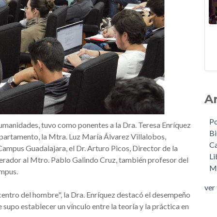
A
Po
umanidades, tuvo como ponentes a la Dra. Teresa Enríquez
Bi
artamento, la Mtra. Luz María Álvarez Villalobos,
Ca
mpus Guadalajara, el Dr. Arturo Picos, Director de la
Li
rador al Mtro. Pablo Galindo Cruz, también profesor del
M
mpus.
ver
l centro del hombre", la Dra. Enríquez destacó el desempeño
e supo establecer un vínculo entre la teoría y la práctica en