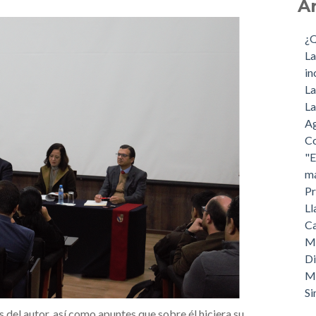
A
¿Q
La
in
La
La
Ag
Co
"E
ma
Pr
Ll
Ca
Mé
Di
Ma
Si
del autor, así como apuntes que sobre él hiciera su