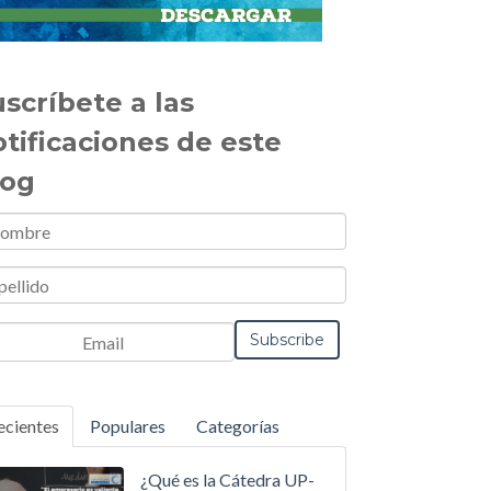
scríbete a las
otificaciones de este
log
ecientes
Populares
Categorías
¿Qué es la Cátedra UP-