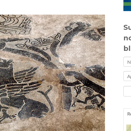
Su
n
b
R