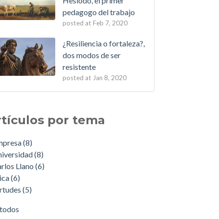
Hesíodo, el primer
pedagogo del trabajo
posted at
Feb 7, 2020
¿Resiliencia o fortaleza?,
dos modos de ser
resistente
posted at
Jan 8, 2020
rtículos por tema
mpresa
(8)
niversidad
(8)
rlos Llano
(6)
ica
(6)
rtudes
(5)
 todos