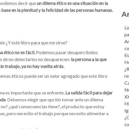
 podemos decir que
un dilema ético es una situación en la
 base en la plenitud y la felicidad de las personas humanas.
A
Lo
p
An
nte ¿Y este libro para que me sirve?
co
 ético no es fácil.
Podemos pasar desapercibidos
Es
as de no detectarlos no desaparecen:
la persona a la que
He
n trabajo, ya no hay vuelta atrás.
¿R
ilemas éticos puede ser un valor agregado que este libro
re
Ca
Nu
ma es importante que se enfrente
. La salida fácil para dejar
XX
ada
. Debemos elegir que opción tomar ante un dilema
Hi
o no? ¿qué consecuencias tiene?, el producto que estoy
Ig
nas, pero necesito el trabajo porque necesito alimentar a
¿Q
cu