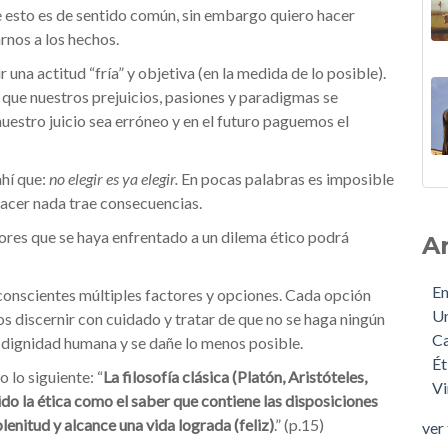
 esto es de sentido común, sin embargo quiero hacer
rnos a los hechos.
una actitud “fría” y objetiva (en la medida de lo posible).
 que nuestros prejuicios, pasiones y paradigmas se
uestro juicio sea erróneo y en el futuro paguemos el
ahí que:
no elegir es ya elegir.
En pocas palabras es imposible
 hacer nada trae consecuencias.
ctores que se haya enfrentado a un dilema ético podrá
A
E
 conscientes múltiples factores y opciones. Cada opción
U
s discernir con cuidado y tratar de que no se haga ningún
Ca
 la dignidad humana y se dañe lo menos posible.
Ét
o lo siguiente: “
La filosofía clásica (Platón, Aristóteles,
Vi
do la ética como el saber que contiene las disposiciones
lenitud y alcance una vida lograda (feliz)
.” (p.15)
ver