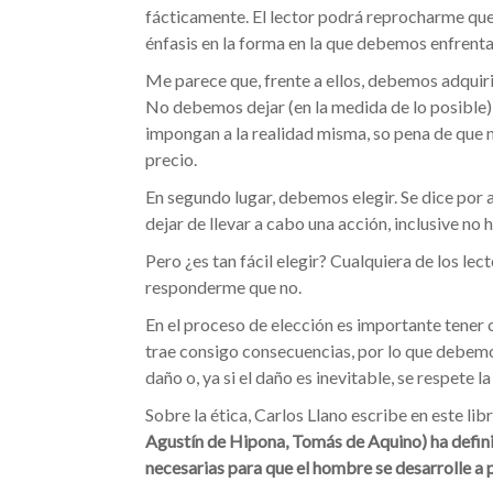
fácticamente. El lector podrá reprocharme que
énfasis en la forma en la que debemos enfrenta
Me parece que, frente a ellos, debemos adquirir 
No debemos dejar (en la medida de lo posible)
impongan a la realidad misma, so pena de que n
precio.
En segundo lugar, debemos elegir. Se dice por 
dejar de llevar a cabo una acción, inclusive no
Pero ¿es tan fácil elegir? Cualquiera de los le
responderme que no.
En el proceso de elección es importante tener
trae consigo consecuencias, por lo que debemo
daño o, ya si el daño es inevitable, se respete
Sobre la ética, Carlos Llano escribe en este libr
Agustín de Hipona, Tomás de Aquino) ha defini
necesarias para que el hombre se desarrolle a p