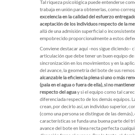
Tal riqueza psicológica puede entenderse como
trabaja en unión para obtenerlas, como corres
excelencia en la calidad del esfuerzo entrega
aceptación de los individuos respecto de la me
allá de una admisión superficial o inconsistent
empobrecido proporcionalmente a estos defe
Conviene destacar aquí –nos sigue diciendo– 
articulación que debe tener un buen equipo d
sincronización en los movimientos y en la apli
del avance, la geometría del bote de sus remos
alcanzable la eficiencia plena si uno o más re
(pala en el agua o fuera de ella), si no mantiene
respecto del agua
y si el equipo como tal carec
diferenciada respecto de los demás equipos. La
crean, por decirlo así, un individuo superior, co
(como una persona se distingue de las demás), 
características se funda una buena parte del tr
avance del bote en línea recta perfecta cualqui