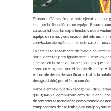
Fernando Gómez, importante ejecutivo de un gr
caso, en la dirección de un equipo.
Resume
, co
característicos, las experiencias y observac
equipo de remo, y entrenador del mismo
, en e
convicción ejemplifican –en este caso sí– una c
En este caso, totalmente disímbolo del anterior 
por el director, pero igualmente ilustrativo, d
siempre en la tarea del líder: el equipo que él d
como en ésta, más, que el propio dirigente.
Al 
ese noble deseo de sacrificarse (tal es la pala
desagradable) por el éxito común.
Raros ejemplos pueden escogerse –dice Ferna
que igualen el comportamiento de un conjunt
de remeros se mencionan como modelo de acció
componentes de ese trabajo en equipo y sus in