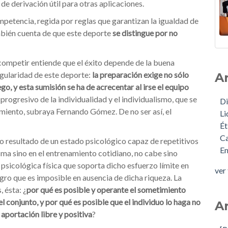
de derivación útil para otras aplicaciones.
petencia, regida por reglas que garantizan la igualdad de
mbién cuenta de que este deporte
se distingue por no
competir entiende que el éxito depende de la buena
ngularidad de este deporte:
la preparación exige no sólo
A
ego, y esta sumisión se ha de acrecentar al irse el equipo
progresivo de la individualidad y el individualismo, que se
Di
amiento, subraya Fernando Gómez. De no ser así, el
L
Ét
Ca
resultado de un estado psicológico capaz de repetitivos
E
sma sino en el entrenamiento cotidiano, no cabe sino
 psicológica física que soporta dicho esfuerzo límite en
ver
ogro que es imposible en ausencia de dicha riqueza. La
 ésta: ¿
por qué es posible y operante el sometimiento
l conjunto, y por qué es posible que el individuo lo haga no
A
aportación libre y positiva
?