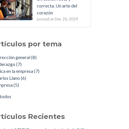
correcta. Un arte del
corazón
posted at
Dec 20, 2019
rtículos por tema
rección general
(8)
iderazgo
(7)
ica en la empresa
(7)
rlos Llano
(6)
mpresa
(5)
 todos
rtículos Recientes