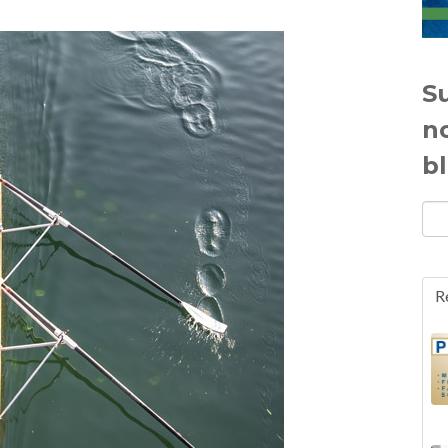
Su
n
b
R