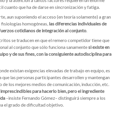
inio y la atención a tantos factores requieren un enorme
l cuanto que ha de darse en sincronización y fatiga.
te, aun suponiendo el acceso (en teoría solamente) a gran
 fisiologías homogéneas,
las diferencias individuales de
fuerzos cotidianos de integración al conjunto
.
ritos se traducen en que el remero competidor tiene que
sonal al conjunto que sólo funciona sanamente
si existe en
ipo y de sus fines, con la consiguiente autodisciplina para
onde existan exigencias elevadas de trabajo en equipo, es
a que las personas participantes desarrollen y mantengan
o de los mejores medios de comunicación, inducción, etc.
 imprescindibles para hacerlo bien, pero el ingrediente
ida
–insiste Fernando Gómez– distinguirá siempre a los
 el grado de dificultad objetivo.