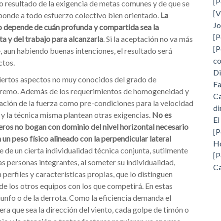
[P
 resultado de la exigencia de metas comunes y de que se
[V
ponde a todo esfuerzo colectivo bien orientado.
La
Jo
do depende de cuán profunda y compartida sea la
[P
ta y del trabajo para alcanzarla
. Si la aceptación no va más
[P
e, aun habiendo buenas intenciones, el resultado será
c
ctos.
Di
ciertos aspectos no muy conocidos del grado de
Fa
e remo. Además de los requerimientos de homogeneidad y
Ca
cación de la fuerza como pre-condiciones para la velocidad
di
 y la técnica misma plantean otras exigencias.
No es
El
meros no bogan con dominio del nivel horizontal necesario
[P
n un peso físico alineado con la perpendicular lateral
H
e de un cierta individualidad técnica conjunta, sutilmente
[P
s personas integrantes, al someter su individualidad,
Ca
n perfiles y características propias, que lo distinguen
de los otros equipos con los que competirá. En estas
iunfo o de la derrota. Como la eficiencia demanda el
era que sea la dirección del viento, cada golpe de timón o