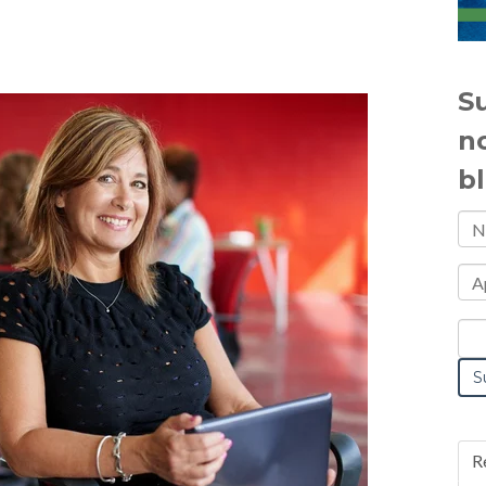
Su
n
b
R