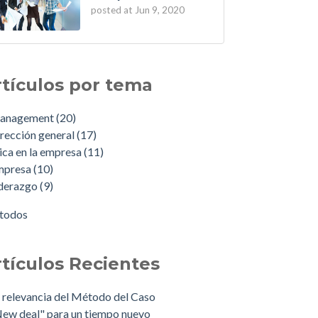
posted at
Jun 9, 2020
rtículos por tema
anagement
(20)
rección general
(17)
ica en la empresa
(11)
mpresa
(10)
iderazgo
(9)
 todos
rtículos Recientes
 relevancia del Método del Caso
ew deal" para un tiempo nuevo