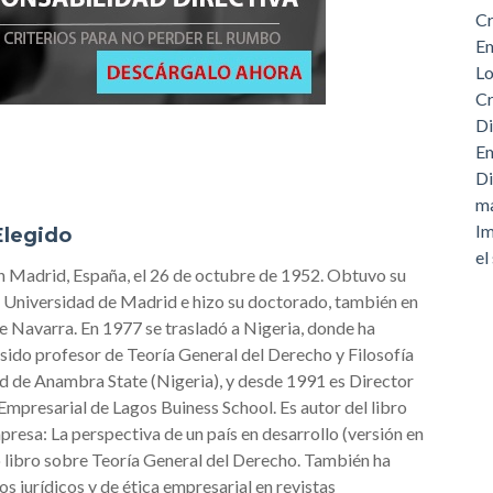
Cr
Em
Lo
Cr
Di
Em
Di
m
Im
Elegido
el
n Madrid, España, el 26 de octubre de 1952. Obtuvo su
a Universidad de Madrid e hizo su doctorado, también en
e Navarra. En 1977 se trasladó a Nigeria, donde ha
sido profesor de Teoría General del Derecho y Filosofía
ad de Anambra State (Nigeria), y desde 1991 es Director
mpresarial de Lagos Buiness School. Es autor del libro
esa: La perspectiva de un país en desarrollo (versión en
o libro sobre Teoría General del Derecho. También ha
s jurídicos y de ética empresarial en revistas