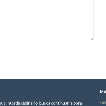
Má
oque interdisciplinario, busca continuar la obra
In