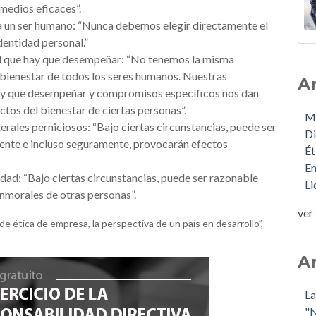
medios eficaces”.
 a un ser humano: “Nunca debemos elegir directamente el
dentidad personal.”
pel que hay que desempeñar: “No tenemos la misma
 bienestar de todos los seres humanos. Nuestras
A
hay que desempeñar y compromisos específicos nos dan
ctos del bienestar de ciertas personas”.
M
erales perniciosos: “Bajo ciertas circunstancias, puede ser
Di
ente e incluso seguramente, provocarán efectos
Ét
E
dad: “Bajo ciertas circunstancias, puede ser razonable
L
inmorales de otras personas”.
ver
de ética de empresa, la perspectiva de un país en desarrollo”,
A
La
"N