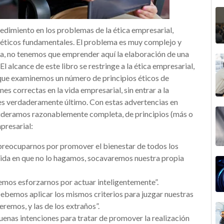
cedimiento en los problemas de la ética empresarial,
 éticos
fundamentales. El problema es muy complejo y
na, no tenemos que emprender aquí la elaboración de una
El alcance de este libro se restringe a la ética empresarial,
n que examinemos un número de principios éticos de
nes correctas en la vida empresarial, sin entrar a la
 es verdaderamente último. Con estas advertencias en
sideramos razonablemente completa, de principios (más o
presarial:
preocuparnos por promover el bienestar de todos los
edida en que no lo hagamos, socavaremos nuestra propia
emos esforzarnos por actuar inteligentemente”.
Debemos aplicar los mismos criterios para juzgar nuestras
eremos, y las de los extraños”.
buenas intenciones para tratar de promover la realización