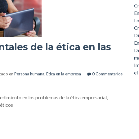
Cr
Em
Lo
Cr
Di
Em
ales de la ética en las
Di
m
Im
el
cado en
Persona humana
,
Ética en la empresa
0 Commentarios
cedimiento en los problemas de la ética empresarial,
 éticos