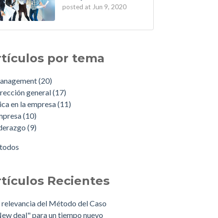
posted at
Jun 9, 2020
rtículos por tema
anagement
(20)
rección general
(17)
ica en la empresa
(11)
mpresa
(10)
iderazgo
(9)
 todos
rtículos Recientes
 relevancia del Método del Caso
ew deal" para un tiempo nuevo