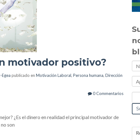
Su
n
b
un motivador positivo?
z-Egea
publicado en
Motivación Laboral
,
Persona humana
,
Dirección
0 Commentarios
mejor? ¿Es el dinero en realidad el principal motivador de
 no son
R