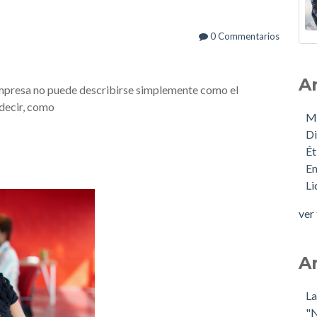
0 Commentarios
A
mpresa no puede describirse simplemente como el
 decir, como
M
Di
Ét
E
L
ver
A
La
"N