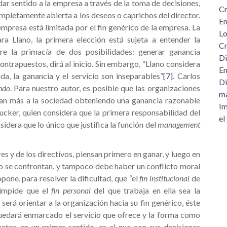
 dar sentido a la empresa a través de la toma de decisiones,
Cr
mpletamente abierta a los deseos o caprichos del director.
Em
empresa está limitada por el fin genérico de la empresa. La
Lo
ra Llano, la primera elección está sujeta a entender la
Cr
re la primacía de dos posibilidades: generar ganancia
Di
ontrapuestos, dirá al inicio. Sin embargo, “Llano considera
Em
da, la ganancia y el servicio son inseparables”
[7]
. Carlos
Di
ndo
. Para nuestro autor, es posible que las organizaciones
m
van más a la sociedad obteniendo una ganancia razonable
Im
rucker, quien considera que la primera responsabilidad del
el
dera que lo único que justifica la función del
management
es y de los directivos, piensan primero en ganar, y luego en
s no se confrontan, y tampoco debe haber un conflicto moral
ropone, para resolver la dificultad, que “el
fin institucional
de
 impide que el
fin personal
del que trabaja en ella sea la
 será orientar a la organización hacia su fin genérico, éste
 quedará enmarcado el servicio que ofrece y la forma como
ector, en un primer sentido, es el que con sus decisiones