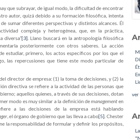
 hay que subrayar, de igual modo, la dificultad de encontrar
stro autor, quizá debido a su formación filosófica, intenta
de sumar diferentes perspectivas y distintos alcances. Él
ctividad compleja y heterogénea, que, en la práctica,
A
za diversa”
[3]
. Llano buscará en la antropología filosófica
ementarla posteriormente con otros saberes. La acción
M
de estudiar, primero, los actos específicos por los que el
Di
go, las repercusiones que tiene este modo particular de
Ét
E
el director de empresa: (1) la toma de decisiones, y (2) la
L
ción directiva se refiere a la actividad de las personas que
erno; aquellos quienes, a través de sus decisiones, dotan
ver
imer modo es muy similar a la definición de
management
en
efiere a las decisiones de la empresa está hablando
A
ger
, el órgano de gobierno que las lleva a cabo
[5]
. Chester
ne la responsabilidad de formular y definir los propósitos,
La
"N