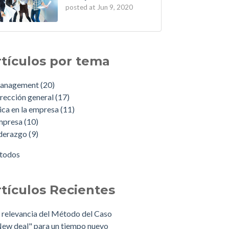
posted at
Jun 9, 2020
rtículos por tema
anagement
(20)
rección general
(17)
ica en la empresa
(11)
mpresa
(10)
iderazgo
(9)
 todos
rtículos Recientes
 relevancia del Método del Caso
ew deal" para un tiempo nuevo