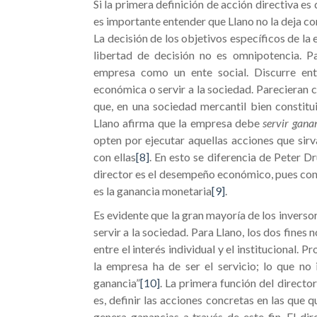
Si la primera definición de acción directiva es
es importante entender que Llano no la deja co
La decisión de los objetivos específicos de la 
libertad de decisión no es omnipotencia. Pa
empresa como un ente social. Discurre ent
económica o servir a la sociedad. Parecieran c
que, en una sociedad mercantil bien constitui
Llano afirma que la empresa debe
servir gana
opten por ejecutar aquellas acciones que sir
con ellas
[8]
. En esto se diferencia de Peter D
director es el desempeño económico, pues consi
es la ganancia monetaria
[9]
.
Es evidente que la gran mayoría de los inversor
servir a la sociedad. Para Llano, los dos fine
entre el interés individual y el institucional. P
la empresa ha de ser el servicio; lo que no
ganancia”
[10]
. La primera función del director
es, definir las acciones concretas en las que
genera ganancias a través de este fin. El dir