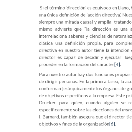
Si el término ‘dirección’ es equívoco en Llano,
una única definición de ‘acción directiva’. Nue
siempre una mirada causal y amplia; tratando 
mismo advierte que “la dirección es una a
interrelaciona saberes y ciencias de naturale
clásica una definición propia, para compl
directiva en nuestro autor tiene la intención 
director es capaz de decidir y ejecutar; lue
proceder en la formación del carácter
[4]
.
Para nuestro autor hay dos funciones propias d
de dirigir personas. En la primera tarea, la ac
conforman jerárquicamente los órganos de gobi
de objetivos específicos a la empresa. Este pr
Drucker, para quien, cuando alguien se r
específicamente sobre las elecciones del
mana
I. Barnard, también asegura que el director tie
objetivos y fines de la organización
[6]
.