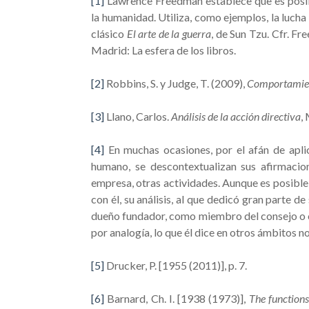
[1]
Lawrence Freedman establece que es posible
la humanidad. Utiliza, como ejemplos, la lucha 
clásico
El arte de la guerra
, de Sun Tzu. Cfr. Fr
Madrid: La esfera de los libros.
[2]
Robbins, S. y Judge, T. (2009),
Comportamien
[3]
Llano, Carlos.
Análisis de la acción directiva
,
[4]
En muchas ocasiones, por el afán de aplica
humano, se descontextualizan sus afirmacion
empresa, otras actividades. Aunque es posible h
con él, su análisis, al que dedicó gran parte de
dueño fundador, como miembro del consejo o co
por analogía, lo que él dice en otros ámbitos no
[5]
Drucker, P. [1955 (2011)], p. 7.
[6]
Barnard, Ch. I. [1938 (1973)],
The functions