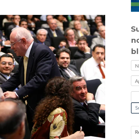
Su
n
b
R