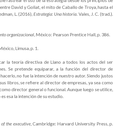
 rastrear el uso de la estrategia desde los principios de
entre David y Goliat, el mito de Caballo de Troya, hasta el
eedman, L. (2016),
Estrategia: Una historia
. Vales, J. C. (trad.).
to organizacional
, México: Pearson Prentice Hall, p. 386.
 México, Limusa, p. 1.
r la teoría directiva de Llano a todos los actos del ser
es. Se pretende equiparar, a la función del director de
acerlo, no fue la intención de nuestro autor. Siendo justos
 sus libros, se refiere al director de empresas, ya sea como
mo director general o funcional. Aunque luego se utilice,
 es esa la intención de su estudio.
 of the executive
, Cambridge: Harvard University Press, p.