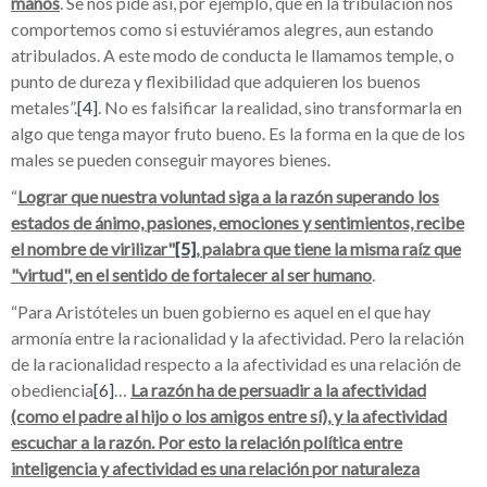
manos
. Se nos pide así, por ejemplo, que en la tribulación nos
comportemos como si estuviéramos alegres, aun estando
atribulados. A este modo de conducta le llamamos temple, o
punto de dureza y flexibilidad que adquieren los buenos
metales”.
[4]
. No es falsificar la realidad, sino transformarla en
algo que tenga mayor fruto bueno. Es la forma en la que de los
males se pueden conseguir mayores bienes.
“
Lograr que nuestra voluntad siga a la razón superando los
estados de ánimo, pasiones, emociones y sentimientos, recibe
el nombre de virilizar"
[5]
, palabra que tiene la misma raíz que
"virtud", en el sentido de fortalecer al ser humano
.
“Para Aristóteles un buen gobierno es aquel en el que hay
armonía entre la racionalidad y la afectividad. Pero la relación
de la racionalidad respecto a la afectividad es una relación de
obediencia
[6]
…
La razón ha de persuadir a la afectividad
(como el padre al hijo o los amigos entre sí), y la afectividad
escuchar a la razón. Por esto la relación política entre
inteligencia y afectividad es una relación por naturaleza