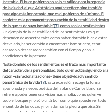
inestable. El buen gobierno no solo es válido para la regencia
de la ciudad, al que Aristóteles aquí se refiere, sino también
para algo más importante, que es el gobierno de sí mismo. El
carácter es la permanente procuración de la estabilidad dentro
de lo que es de suyo inestable”
[7]
, como son los sentimientos
.
Un ejemplo de la inestabilidad de los sentimientos es que
dependen de aspectos tales como haber dormido bien o estar
desvelado, haber comido o encontrarse hambriento, estar
cansado o descansado: cambian con el tiempo y con la
condiciones de la persona.
“
Este dominio de los sentimientos es el trazo más importante
del carácter, de la personalidad. Sólo quien actúa siguiendo a la
razón –sin racionalizaciones- tiene objetividad y sentido
panorámico de la vida
”
[8]
. Esta expresión recoge la forma
apasionada y a veces poética de hablar de Carlos Llano, se
refiere a poder tener una visión más amplia, como quien ve
todo el bosque y no sólo un árbol, como quien puede ver todo
el sentido de las cosas y no nada más la piedra que pisa. Sin