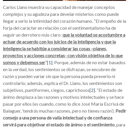
Carlos Llano muestra su capacidad de manejar conceptos
complejos y su agudeza para develar misterios como puede
llegar a serlo la intimidad
del corazón humano. “El empeño de la
forja del carácter en relación con el sentimentalismo ha de
seguir un derrotero más claro:
que la voluntad se acostumbre a
actuar de acuerdo con los juicios de la inteligencia y que la
inteligencia se habitúe a considerar las cosas –planes,
proyectos y acciones concretas- con visión objetiva de lo que
somos y debemos ser
”
[1]
. Porque, además de no estar basados
en la verdad, los sentimientos se disfrazan, se encubren de
razón y pueden variar sin que la persona pueda preverlo ni
controlarlo; además, explica el Dr. Llano, los sentimientos son
subjetivos, puntiformes, ciegos, caprichosos
[2]
. “El estado de
ánimo desplaza a las razones y motivos intelectuales y se hace
pasar por ellos (es cuando, como lo dice José María Escrivá de
Balaguer, ‘tendrás muchas razones, pero no tienes razón’).
Pedir
consejo a una persona de valía intelectual y de confianza
servirá para objetivar el estado de ánimo o el sentimiento
, para