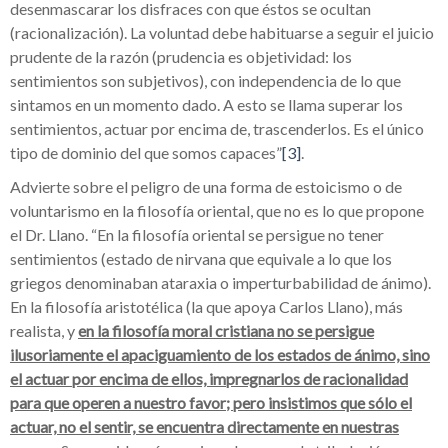
desenmascarar los disfraces con que éstos se ocultan
(racionalización). La voluntad debe habituarse a seguir el juicio
prudente de la razón (prudencia es objetividad: los
sentimientos son subjetivos), con independencia de lo que
sintamos en un momento dado. A esto se llama superar los
sentimientos, actuar por encima de, trascenderlos. Es el único
tipo de dominio del que somos capaces”
[3]
.
Advierte sobre el peligro de una forma de estoicismo o de
voluntarismo en la filosofía oriental, que no es lo que propone
el Dr. Llano. “En la filosofía oriental se persigue no tener
sentimientos (estado de nirvana que equivale a lo que los
griegos denominaban ataraxia o imperturbabilidad de ánimo).
En la filosofía aristotélica (la que apoya Carlos Llano), más
realista, y
en la filosofía moral cristiana no se persigue
ilusoriamente el apaciguamiento de los estados de ánimo, sino
el actuar por encima de ellos, impregnarlos de racionalidad
para que operen a nuestro favor; pero insistimos que sólo el
actuar, no el sentir, se encuentra directamente en nuestras