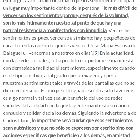
embargo, Carlos Llano deja claro que los sentimientos ocupan
un lugar muy importante dentro de la persona: “
lo más difícil de
vencer son los sentimientos porque, después de la voluntad,
son lo más íntimamente nuestro, al punto de que hay una
natural resistencia a manifestarlos con impudicia
. Vencer los
sentimientos es, pues, vencerse a sí mismo: hay ‘pequeñeces de
carácter en las que no te quieres vencer’ (José María Escrivá de
Balaguer)… vencernos a nosotros en ellas”.
[9]
En la actualidad,
con las redes sociales, se ha perdido ese pudor y se manifiesta
con demasiada facilidad el sentimiento, especialmente cuando
es de tipo positivo, a tal grado que se exagera y que se
muestran sentimientos tales a través de las pantallas que no se
dicen en persona. Es porque el lenguaje escrito así lo favorece,
es algo normal y tal vez sea un beneficio del uso de redes
sociales: la facilidad con la que la gente manifiesta su cariño,
consuelo y solidaridad a los demás. Siguiendo la advertencia de
Carlos Llano,
lo importante será cuidar que esos sentimientos
sean auténticos y que no sólo se expresen por escrito sino con
acciones específicas que beneficien a los demás, en amistad
.