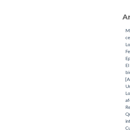
A
Ma
ce
Lo
Fe
Ep
El
bi
[A
Un
Lo
af
Re
Qu
in
Cu