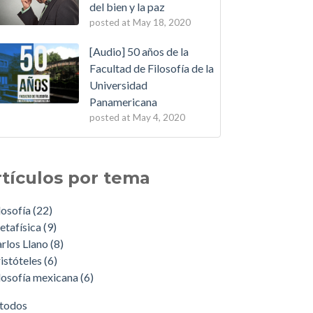
del bien y la paz
posted at
May 18, 2020
[Audio] 50 años de la
Facultad de Filosofía de la
Universidad
Panamericana
posted at
May 4, 2020
rtículos por tema
losofía
(22)
etafísica
(9)
rlos Llano
(8)
istóteles
(6)
losofía mexicana
(6)
 todos