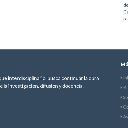
de
Ca
ra
Má
oque interdisciplinario, busca continuar la obra
In
 la investigación, difusión y docencia.
Bl
So
Co
Av