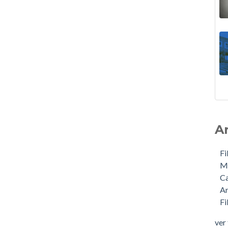
A
Fi
M
Ca
Ar
Fi
ver