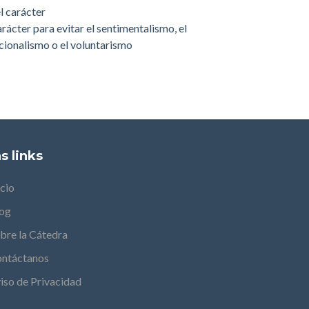
l carácter
rácter para evitar el sentimentalismo, el
cionalismo o el voluntarismo
s links
icio
og
bre la Cátedra
ntáctanos
iso de Privacidad