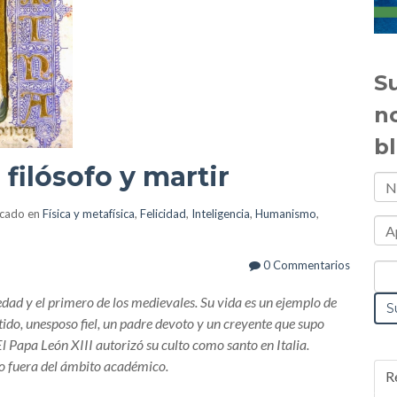
Su
n
b
 filósofo y martir
icado en
Física y metafísica
,
Felicidad
,
Inteligencia
,
Humanismo
,
0 Commentarios
üedad y el primero de los medievales. Su vida es un ejemplo de
do, unesposo fiel, un padre devoto y un creyente que supo
 El Papa León XIII autorizó su culto como santo en Italia.
o fuera del ámbito académico.
R