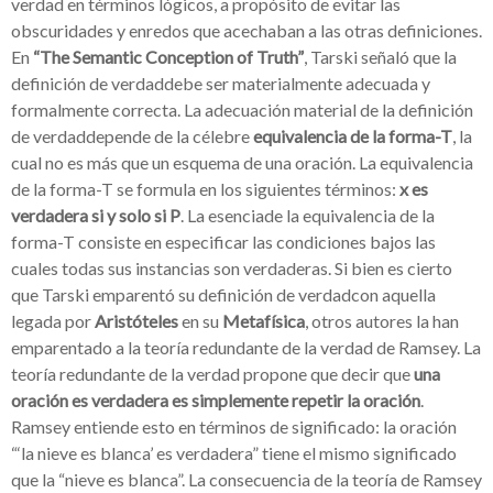
verdad en términos lógicos, a propósito de evitar las
obscuridades y enredos que acechaban a las otras definiciones.
En
“The Semantic Conception of Truth”
, Tarski señaló que la
definición de verdaddebe ser materialmente adecuada y
formalmente correcta. La adecuación material de la definición
de verdaddepende de la célebre
equivalencia de la forma-T
, la
cual no es más que un esquema de una oración. La equivalencia
de la forma-T se formula en los siguientes términos:
x es
verdadera si y solo si P
. La esenciade la equivalencia de la
forma-T consiste en especificar las condiciones bajos las
cuales todas sus instancias son verdaderas. Si bien es cierto
que Tarski emparentó su definición de verdadcon aquella
legada por
Aristóteles
en su
Metafísica
, otros autores la han
emparentado a la teoría redundante de la verdad de Ramsey. La
teoría redundante de la verdad propone que decir que
una
oración es verdadera es simplemente repetir la oración
.
Ramsey entiende esto en términos de significado: la oración
“‘la nieve es blanca’ es verdadera” tiene el mismo significado
que la “nieve es blanca”. La consecuencia de la teoría de Ramsey